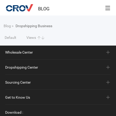
BLOG
Blog
>
Dropshipping Business
Default
Views
Wholesale Center
Dropshipping Center
Sourcing Center
Get to Know Us
Download
: